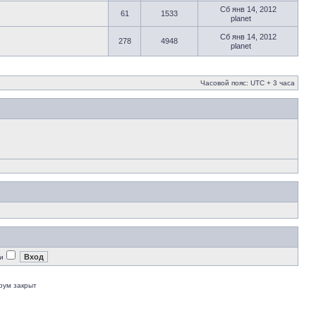
Сб янв 14, 2012
61
1533
planet
Сб янв 14, 2012
278
4948
planet
Часовой пояс: UTC + 3 часа
и
рум закрыт