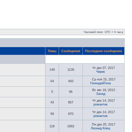
Часовой пояс: UTC + 3 часа
Темы
Сообщения
Последнее сообщение
Чт дек 07, 2017
149
1135
Чирик
Ср ноя 15, 2017
54
450
ГеннадийГена
Вс авг 18, 2013
5
96
Запад
Чт дек 14, 2017
43
857
романтик
Чт дек 14, 2017
99
870
романтик
Пн дек 25, 2017
118
1682
Леонид Клюц