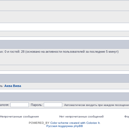
ых: 0 и гостей: 28 (основано на активности пользователей за последние 5 минут)
ль:
Аква Вива
ателя:
Пароль:
Автоматически входить при каждом посещени
Непрочитанные сообщения
Нет непрочитанных сообщений
Фо
POWERED_BY
Color scheme created with Colorize It
.
Русская поддержка phpBB