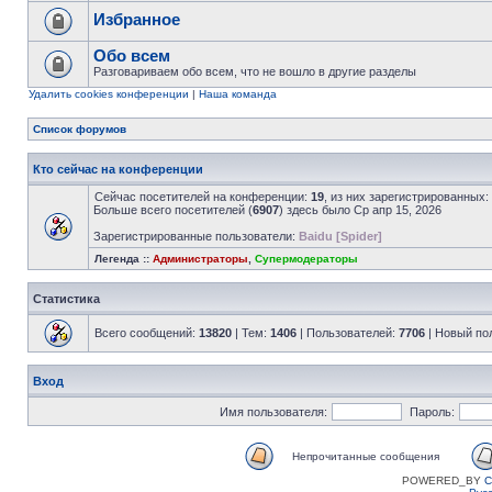
Избранное
Обо всем
Разговариваем обо всем, что не вошло в другие разделы
Удалить cookies конференции
|
Наша команда
Список форумов
Кто сейчас на конференции
Сейчас посетителей на конференции:
19
, из них зарегистрированных:
Больше всего посетителей (
6907
) здесь было Ср апр 15, 2026
Зарегистрированные пользователи:
Baidu [Spider]
Легенда ::
Администраторы
,
Супермодераторы
Статистика
Всего сообщений:
13820
| Тем:
1406
| Пользователей:
7706
| Новый по
Вход
Имя пользователя:
Пароль:
Непрочитанные сообщения
POWERED_BY
C