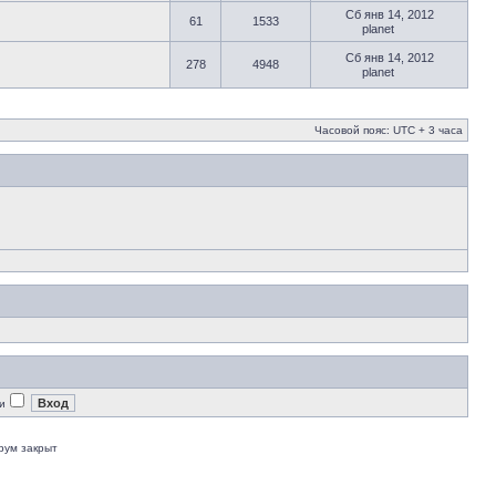
Сб янв 14, 2012
61
1533
planet
Сб янв 14, 2012
278
4948
planet
Часовой пояс: UTC + 3 часа
и
рум закрыт