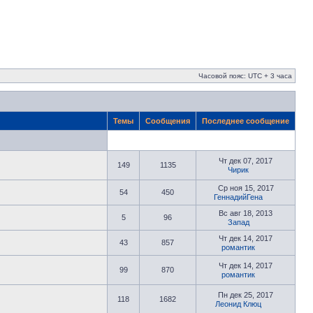
Часовой пояс: UTC + 3 часа
Темы
Сообщения
Последнее сообщение
Чт дек 07, 2017
149
1135
Чирик
Ср ноя 15, 2017
54
450
ГеннадийГена
Вс авг 18, 2013
5
96
Запад
Чт дек 14, 2017
43
857
романтик
Чт дек 14, 2017
99
870
романтик
Пн дек 25, 2017
118
1682
Леонид Клюц