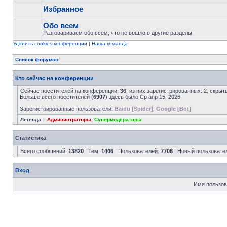
Избранное
Обо всем
Разговариваем обо всем, что не вошло в другие разделы
Удалить cookies конференции
|
Наша команда
Список форумов
Кто сейчас на конференции
Сейчас посетителей на конференции:
36
, из них зарегистрированных: 2, скрыт
Больше всего посетителей (
6907
) здесь было Ср апр 15, 2026
Зарегистрированные пользователи:
Baidu [Spider]
,
Google [Bot]
Легенда ::
Администраторы
,
Супермодераторы
Статистика
Всего сообщений:
13820
| Тем:
1406
| Пользователей:
7706
| Новый пользовате
Вход
Имя пользов