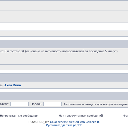
ых: 0 и гостей: 34 (основано на активности пользователей за последние 5 минут)
ль:
Аква Вива
ателя:
Пароль:
Автоматически входить при каждом посещени
Непрочитанные сообщения
Нет непрочитанных сообщений
Фо
POWERED_BY
Color scheme created with Colorize It
.
Русская поддержка phpBB