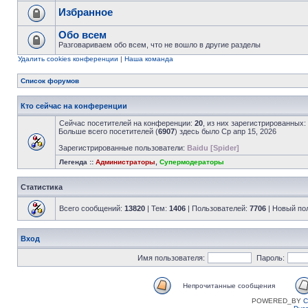
Избранное
Обо всем
Разговариваем обо всем, что не вошло в другие разделы
Удалить cookies конференции
|
Наша команда
Список форумов
Кто сейчас на конференции
Сейчас посетителей на конференции:
20
, из них зарегистрированных:
Больше всего посетителей (
6907
) здесь было Ср апр 15, 2026
Зарегистрированные пользователи:
Baidu [Spider]
Легенда ::
Администраторы
,
Супермодераторы
Статистика
Всего сообщений:
13820
| Тем:
1406
| Пользователей:
7706
| Новый по
Вход
Имя пользователя:
Пароль:
Непрочитанные сообщения
POWERED_BY
C