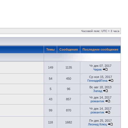
Часовой пояс: UTC + 3 часа
Темы
Сообщения
Последнее сообщение
Чт дек 07, 2017
149
1135
Чирик
Ср ноя 15, 2017
54
450
ГеннадийГена
Вс авг 18, 2013
5
96
Запад
Чт дек 14, 2017
43
857
романтик
Чт дек 14, 2017
99
870
романтик
Пн дек 25, 2017
118
1682
Леонид Клюц