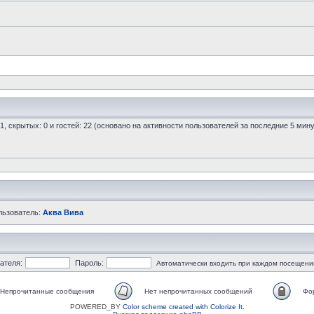
 1, скрытых: 0 и гостей: 22 (основано на активности пользователей за последние 5 мину
льзователь:
Аква Вива
ателя:
Пароль:
Автоматически входить при каждом посещени
Непрочитанные сообщения
Нет непрочитанных сообщений
Фо
POWERED_BY
Color scheme created with Colorize It
.