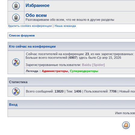
Избранное
Обо всем
Разговариваем обо всем, что не вошло в другие разделы
Удалить cookies конференции
|
Наша команда
Список форумов
Кто сейчас на конференции
Сейчас посетителей на конференции:
23
, из них зарегистрированных:
Больше всего посетителей (
6907
) здесь было Ср апр 15, 2026
Зарегистрированные пользователи:
Baidu [Spider]
Легенда ::
Администраторы
,
Супермодераторы
Статистика
Всего сообщений:
13820
| Тем:
1406
| Пользователей:
7706
| Новый по
Вход
Имя пользов