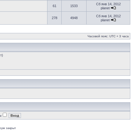
Сб янв 14, 2012
61
1533
planet
Сб янв 14, 2012
278
4948
planet
Часовой пояс: UTC + 3 часа
т)
и
рум закрыт