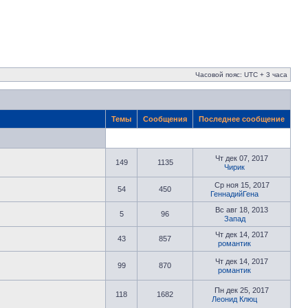
Часовой пояс: UTC + 3 часа
Темы
Сообщения
Последнее сообщение
Чт дек 07, 2017
149
1135
Чирик
Ср ноя 15, 2017
54
450
ГеннадийГена
Вс авг 18, 2013
5
96
Запад
Чт дек 14, 2017
43
857
романтик
Чт дек 14, 2017
99
870
романтик
Пн дек 25, 2017
118
1682
Леонид Клюц