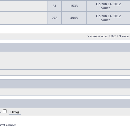
Сб янв 14, 2012
61
1533
planet
Сб янв 14, 2012
278
4948
planet
Часовой пояс: UTC + 3 часа
и
рум закрыт