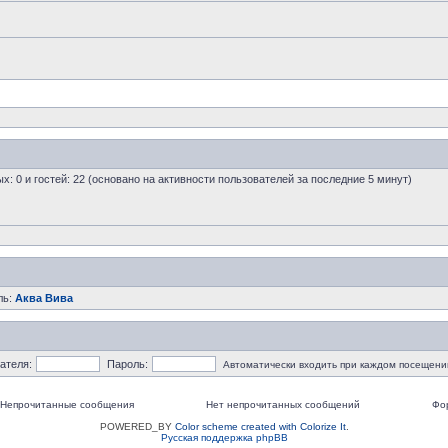
ых: 0 и гостей: 22 (основано на активности пользователей за последние 5 минут)
ль:
Аква Вива
ателя:
Пароль:
Автоматически входить при каждом посещени
Непрочитанные сообщения
Нет непрочитанных сообщений
Фо
POWERED_BY
Color scheme created with Colorize It
.
Русская поддержка phpBB