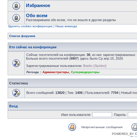
Избранное
Обо всем
Разговариваем обо всем, что не вошло в другие разделы
Удалить cookies конференции
|
Наша команда
Список форумов
Кто сейчас на конференции
Сейчас посетителей на конференции:
38
, из них зарегистрированных:
Больше всего посетителей (
6907
) здесь было Ср апр 15, 2026
Зарегистрированные пользователи:
Baidu [Spider]
Легенда ::
Администраторы
,
Супермодераторы
Статистика
Всего сообщений:
13820
| Тем:
1406
| Пользователей:
7704
| Новый по
Вход
Имя пользователя:
Пароль:
Непрочитанные сообщения
POWERED_BY
C