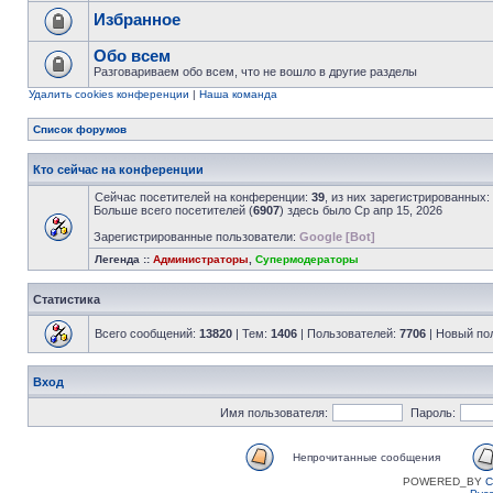
Избранное
Обо всем
Разговариваем обо всем, что не вошло в другие разделы
Удалить cookies конференции
|
Наша команда
Список форумов
Кто сейчас на конференции
Сейчас посетителей на конференции:
39
, из них зарегистрированных:
Больше всего посетителей (
6907
) здесь было Ср апр 15, 2026
Зарегистрированные пользователи:
Google [Bot]
Легенда ::
Администраторы
,
Супермодераторы
Статистика
Всего сообщений:
13820
| Тем:
1406
| Пользователей:
7706
| Новый по
Вход
Имя пользователя:
Пароль:
Непрочитанные сообщения
POWERED_BY
C