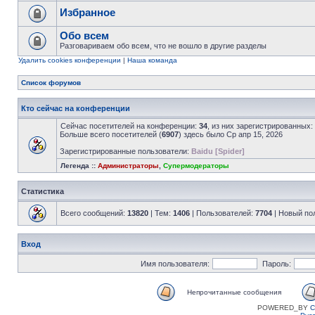
Избранное
Обо всем
Разговариваем обо всем, что не вошло в другие разделы
Удалить cookies конференции
|
Наша команда
Список форумов
Кто сейчас на конференции
Сейчас посетителей на конференции:
34
, из них зарегистрированных:
Больше всего посетителей (
6907
) здесь было Ср апр 15, 2026
Зарегистрированные пользователи:
Baidu [Spider]
Легенда ::
Администраторы
,
Супермодераторы
Статистика
Всего сообщений:
13820
| Тем:
1406
| Пользователей:
7704
| Новый по
Вход
Имя пользователя:
Пароль:
Непрочитанные сообщения
POWERED_BY
C