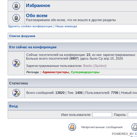
Избранное
Обо всем
Разговариваем обо всем, что не вошло в другие разделы
Удалить cookies конференции
|
Наша команда
Список форумов
Кто сейчас на конференции
Сейчас посетителей на конференции:
23
, из них зарегистрированных:
Больше всего посетителей (
6907
) здесь было Ср апр 15, 2026
Зарегистрированные пользователи:
Baidu [Spider]
Легенда ::
Администраторы
,
Супермодераторы
Статистика
Всего сообщений:
13820
| Тем:
1406
| Пользователей:
7706
| Новый по
Вход
Имя пользователя:
Пароль:
Непрочитанные сообщения
POWERED_BY
C