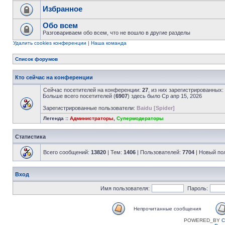
Избранное
Обо всем
Разговариваем обо всем, что не вошло в другие разделы
Удалить cookies конференции
|
Наша команда
Список форумов
Кто сейчас на конференции
Сейчас посетителей на конференции:
27
, из них зарегистрированных:
Больше всего посетителей (
6907
) здесь было Ср апр 15, 2026
Зарегистрированные пользователи:
Baidu [Spider]
Легенда ::
Администраторы
,
Супермодераторы
Статистика
Всего сообщений:
13820
| Тем:
1406
| Пользователей:
7704
| Новый по
Вход
Имя пользователя:
Пароль:
Непрочитанные сообщения
POWERED_BY
C