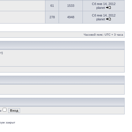
Сб янв 14, 2012
61
1533
planet
Сб янв 14, 2012
278
4948
planet
Часовой пояс: UTC + 3 часа
т)
и
рум закрыт