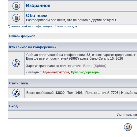
Избранное
Обо всем
Разговариваем обо всем, что не вошло в другие разделы
Удалить cookies конференции
|
Наша команда
Список форумов
Кто сейчас на конференции
Сейчас посетителей на конференции:
53
, из них зарегистрированных:
Больше всего посетителей (
6907
) здесь было Ср апр 15, 2026
Зарегистрированные пользователи:
Baidu [Spider]
Легенда ::
Администраторы
,
Супермодераторы
Статистика
Всего сообщений:
13820
| Тем:
1406
| Пользователей:
7706
| Новый по
Вход
Имя пользов