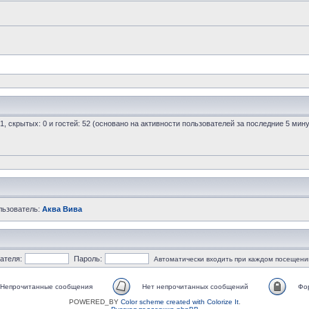
 1, скрытых: 0 и гостей: 52 (основано на активности пользователей за последние 5 мину
льзователь:
Аква Вива
ателя:
Пароль:
Автоматически входить при каждом посещени
Непрочитанные сообщения
Нет непрочитанных сообщений
Фо
POWERED_BY
Color scheme created with Colorize It
.