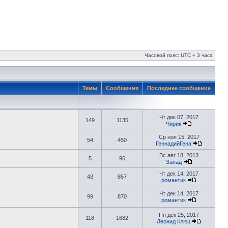
Часовой пояс: UTC + 3 часа
Темы
Сообщения
Последнее сообщение
Чт дек 07, 2017
149
1135
Чирик
Ср ноя 15, 2017
54
450
ГеннадийГена
Вс авг 18, 2013
5
96
Запад
Чт дек 14, 2017
43
857
романтик
Чт дек 14, 2017
99
870
романтик
Пн дек 25, 2017
118
1682
Леонид Клюц