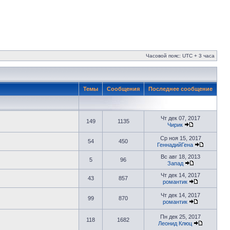
Часовой пояс: UTC + 3 часа
Темы
Сообщения
Последнее сообщение
Чт дек 07, 2017
149
1135
Чирик
Ср ноя 15, 2017
54
450
ГеннадийГена
Вс авг 18, 2013
5
96
Запад
Чт дек 14, 2017
43
857
романтик
Чт дек 14, 2017
99
870
романтик
Пн дек 25, 2017
118
1682
Леонид Клюц