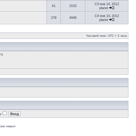
Сб янв 14, 2012
61
1533
planet
Сб янв 14, 2012
278
4948
planet
Часовой пояс: UTC + 3 часа
т)
и
рум закрыт