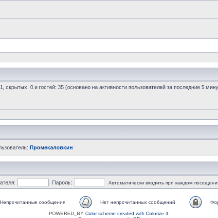
 1, скрытых: 0 и гостей: 35 (основано на активности пользователей за последние 5 мину
льзователь:
Промекаловкин
ателя:
Пароль:
Автоматически входить при каждом посещени
Непрочитанные сообщения
Нет непрочитанных сообщений
Фо
POWERED_BY
Color scheme created with Colorize It
.