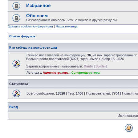
Избранное
Обо всем
Разговариваем обо всем, что не вошло в другие разделы
Удалить cookies конференции
|
Наша команда
Список форумов
Кто сейчас на конференции
Сейчас посетителей на конференции:
36
, из них зарегистрированных:
Больше всего посетителей (
6907
) здесь было Ср апр 15, 2026
Зарегистрированные пользователи:
Baidu [Spider]
Легенда ::
Администраторы
,
Супермодераторы
Статистика
Всего сообщений:
13820
| Тем:
1406
| Пользователей:
7704
| Новый по
Вход
Имя пользов