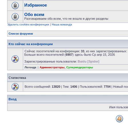
Избранное
Обо всем
Разговариваем обо всем, что не вошло в другие разделы
Удалить cookies конференции
|
Наша команда
Список форумов
Кто сейчас на конференции
Сейчас посетителей на конференции:
33
, из них зарегистрированных:
Больше всего посетителей (
6907
) здесь было Ср апр 15, 2026
Зарегистрированные пользователи:
Baidu [Spider]
Легенда ::
Администраторы
,
Супермодераторы
Статистика
Всего сообщений:
13820
| Тем:
1406
| Пользователей:
7704
| Новый по
Вход
Имя пользов