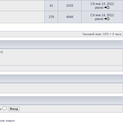
Сб янв 14, 2012
61
1533
planet
Сб янв 14, 2012
278
4948
planet
Часовой пояс: UTC + 3 часа
т)
и
рум закрыт