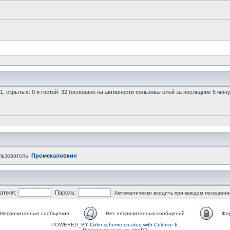
 1, скрытых: 0 и гостей: 32 (основано на активности пользователей за последние 5 мину
льзователь:
Промекаловкин
ателя:
Пароль:
Автоматически входить при каждом посещени
Непрочитанные сообщения
Нет непрочитанных сообщений
Фо
POWERED_BY
Color scheme created with Colorize It
.