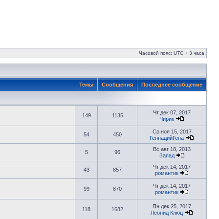
Часовой пояс: UTC + 3 часа
Темы
Сообщения
Последнее сообщение
Чт дек 07, 2017
149
1135
Чирик
Ср ноя 15, 2017
54
450
ГеннадийГена
Вс авг 18, 2013
5
96
Запад
Чт дек 14, 2017
43
857
романтик
Чт дек 14, 2017
99
870
романтик
Пн дек 25, 2017
118
1682
Леонид Клюц