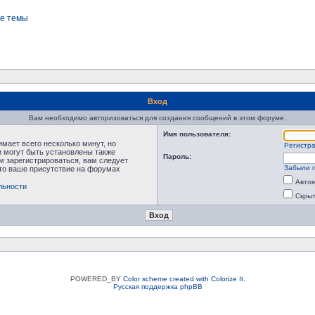
е темы
Вход
Вам необходимо авторизоваться для создания сообщений в этом форуме.
Имя пользователя:
мает всего несколько минут, но
Регистр
 могут быть установлены также
Пароль:
м зарегистрироваться, вам следует
Забыли 
что ваше присутствие на форумах
Автом
льности
Скрыт
POWERED_BY
Color scheme created with Colorize It
.
Русская поддержка phpBB