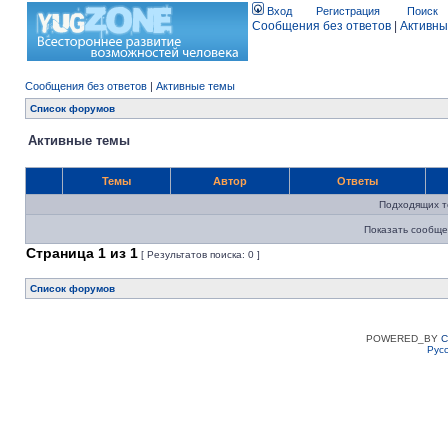
Вход
Регистрация
Поиск
Сообщения без ответов
|
Активны
Сообщения без ответов
|
Активные темы
Список форумов
Активные темы
Темы
Автор
Ответы
Подходящих т
Показать сообще
Страница
1
из
1
[ Результатов поиска: 0 ]
Список форумов
POWERED_BY
C
Рус