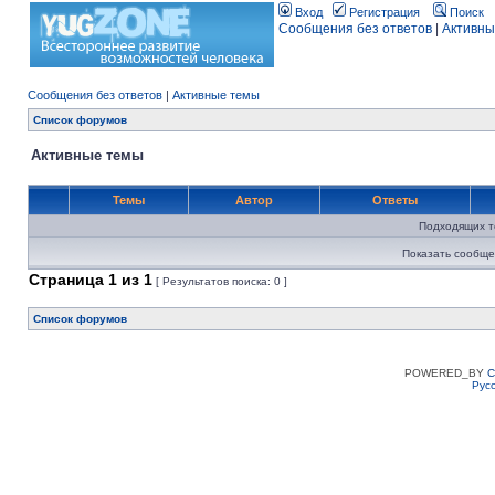
Вход
Регистрация
Поиск
Сообщения без ответов
|
Активны
Сообщения без ответов
|
Активные темы
Список форумов
Активные темы
Темы
Автор
Ответы
Подходящих т
Показать сообще
Страница
1
из
1
[ Результатов поиска: 0 ]
Список форумов
POWERED_BY
C
Рус