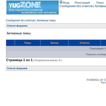
Вход
Регистрация
Поиск
Сообщения без ответов
|
Активны
Сообщения без ответов
|
Активные темы
Список форумов
Активные темы
Темы
Автор
Ответы
Подходящих т
Показать сообще
Страница
1
из
1
[ Результатов поиска: 0 ]
Список форумов
POWERED_BY
C
Рус