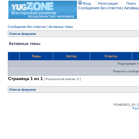
Вход
Регистрация
Поиск
Сообщения без ответов
|
Активны
Сообщения без ответов
|
Активные темы
Список форумов
Активные темы
Темы
Автор
Ответы
Подходящих т
Показать сообще
Страница
1
из
1
[ Результатов поиска: 0 ]
Список форумов
POWERED_BY
C
Рус