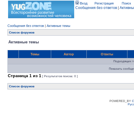
Вход
Регистрация
Поиск
Сообщения без ответов
|
Активны
Сообщения без ответов
|
Активные темы
Список форумов
Активные темы
Темы
Автор
Ответы
Подходящих т
Показать сообще
Страница
1
из
1
[ Результатов поиска: 0 ]
Список форумов
POWERED_BY
C
Рус