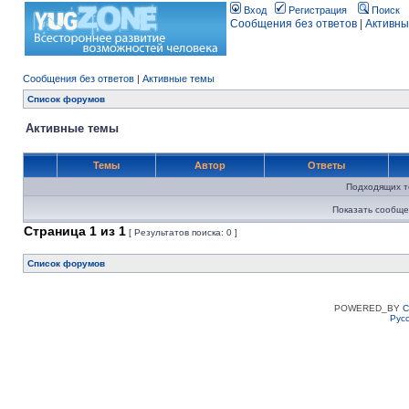
Вход
Регистрация
Поиск
Сообщения без ответов
|
Активны
Сообщения без ответов
|
Активные темы
Список форумов
Активные темы
Темы
Автор
Ответы
Подходящих т
Показать сообще
Страница
1
из
1
[ Результатов поиска: 0 ]
Список форумов
POWERED_BY
C
Рус