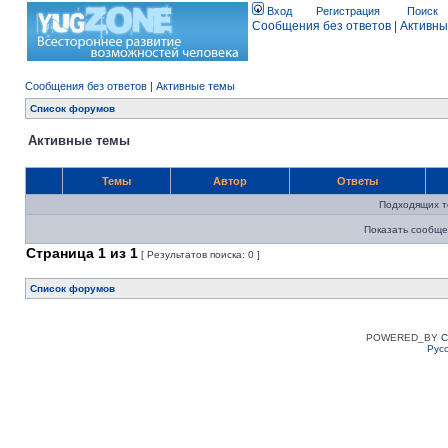
Вход
Регистрация
Поиск
Сообщения без ответов
|
Активны
Сообщения без ответов
|
Активные темы
Список форумов
Активные темы
Темы
Автор
Ответы
Подходящих т
Показать сообще
Страница
1
из
1
[ Результатов поиска: 0 ]
Список форумов
POWERED_BY
C
Рус