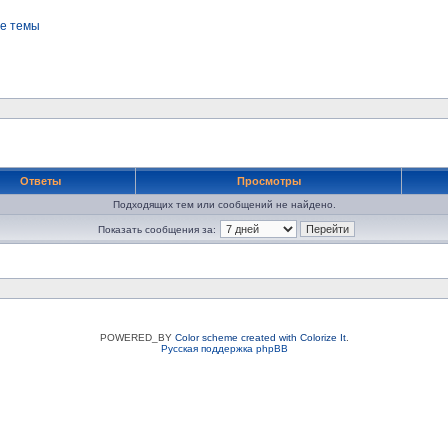
е темы
Ответы
Просмотры
Подходящих тем или сообщений не найдено.
Показать сообщения за:
POWERED_BY
Color scheme created with Colorize It
.
Русская поддержка phpBB