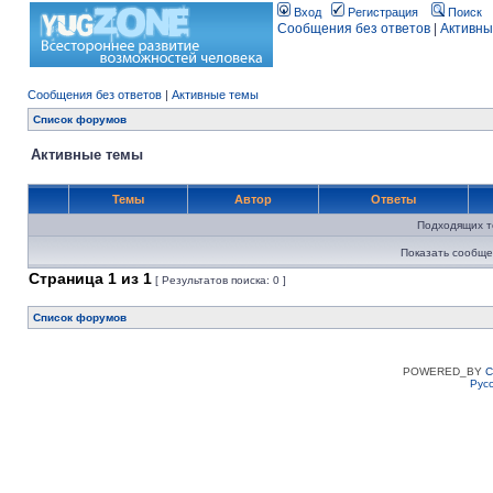
Вход
Регистрация
Поиск
Сообщения без ответов
|
Активны
Сообщения без ответов
|
Активные темы
Список форумов
Активные темы
Темы
Автор
Ответы
Подходящих т
Показать сообще
Страница
1
из
1
[ Результатов поиска: 0 ]
Список форумов
POWERED_BY
C
Рус