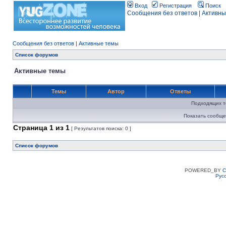
Вход
Регистрация
Поиск
Сообщения без ответов
|
Активны
Сообщения без ответов
|
Активные темы
Список форумов
Активные темы
Темы
Автор
Ответы
Подходящих т
Показать сообще
Страница
1
из
1
[ Результатов поиска: 0 ]
Список форумов
POWERED_BY
C
Рус