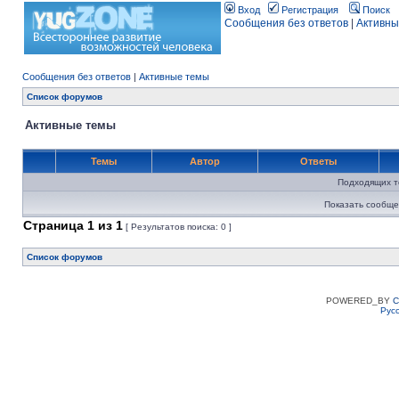
Вход
Регистрация
Поиск
Сообщения без ответов
|
Активны
Сообщения без ответов
|
Активные темы
Список форумов
Активные темы
Темы
Автор
Ответы
Подходящих т
Показать сообще
Страница
1
из
1
[ Результатов поиска: 0 ]
Список форумов
POWERED_BY
C
Рус