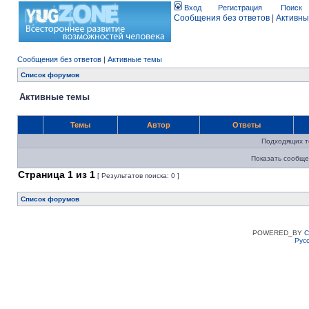
Вход
Регистрация
Поиск
Сообщения без ответов
|
Активны
Сообщения без ответов
|
Активные темы
Список форумов
Активные темы
Темы
Автор
Ответы
Подходящих т
Показать сообще
Страница
1
из
1
[ Результатов поиска: 0 ]
Список форумов
POWERED_BY
C
Рус