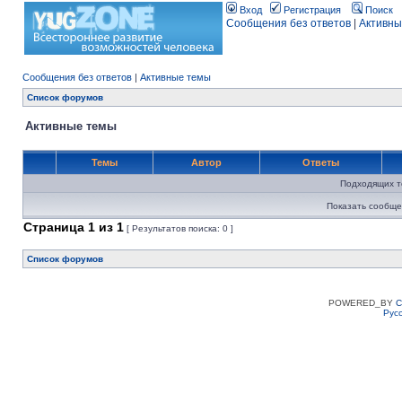
Вход
Регистрация
Поиск
Сообщения без ответов
|
Активны
Сообщения без ответов
|
Активные темы
Список форумов
Активные темы
Темы
Автор
Ответы
Подходящих т
Показать сообще
Страница
1
из
1
[ Результатов поиска: 0 ]
Список форумов
POWERED_BY
C
Рус