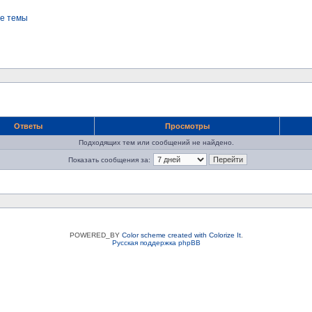
е темы
Ответы
Просмотры
Подходящих тем или сообщений не найдено.
Показать сообщения за:
POWERED_BY
Color scheme created with Colorize It
.
Русская поддержка phpBB