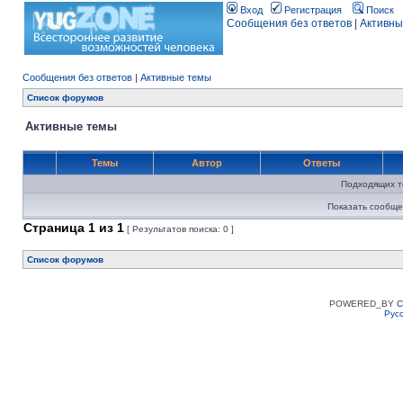
Вход
Регистрация
Поиск
Сообщения без ответов
|
Активны
Сообщения без ответов
|
Активные темы
Список форумов
Активные темы
Темы
Автор
Ответы
Подходящих т
Показать сообще
Страница
1
из
1
[ Результатов поиска: 0 ]
Список форумов
POWERED_BY
C
Рус