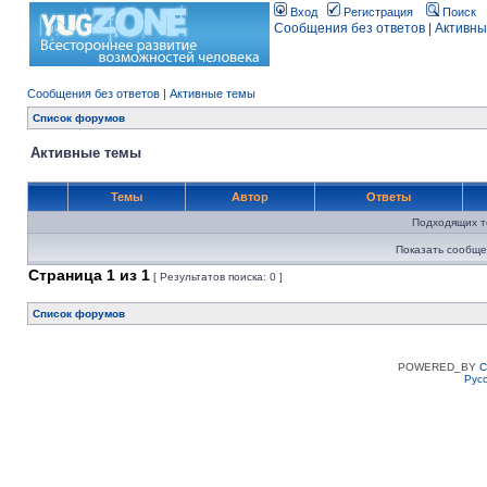
Вход
Регистрация
Поиск
Сообщения без ответов
|
Активны
Сообщения без ответов
|
Активные темы
Список форумов
Активные темы
Темы
Автор
Ответы
Подходящих т
Показать сообще
Страница
1
из
1
[ Результатов поиска: 0 ]
Список форумов
POWERED_BY
C
Рус