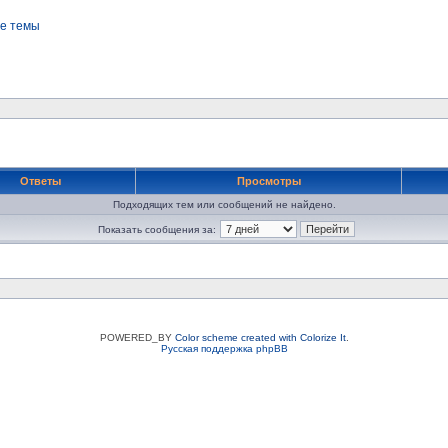
е темы
Ответы
Просмотры
Подходящих тем или сообщений не найдено.
Показать сообщения за:
POWERED_BY
Color scheme created with Colorize It
.
Русская поддержка phpBB