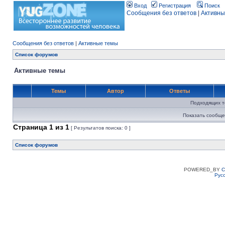
Вход
Регистрация
Поиск
Сообщения без ответов
|
Активны
Сообщения без ответов
|
Активные темы
Список форумов
Активные темы
Темы
Автор
Ответы
Подходящих т
Показать сообще
Страница
1
из
1
[ Результатов поиска: 0 ]
Список форумов
POWERED_BY
C
Рус