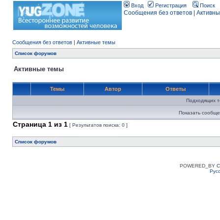
Вход
Регистрация
Поиск
Сообщения без ответов
|
Активны
Сообщения без ответов
|
Активные темы
Список форумов
Активные темы
Темы
Автор
Ответы
Подходящих т
Показать сообще
Страница
1
из
1
[ Результатов поиска: 0 ]
Список форумов
POWERED_BY
C
Рус