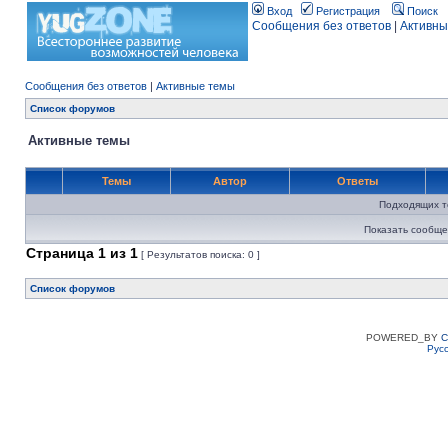
Вход
Регистрация
Поиск
Сообщения без ответов
|
Активны
Сообщения без ответов
|
Активные темы
Список форумов
Активные темы
Темы
Автор
Ответы
Подходящих т
Показать сообще
Страница
1
из
1
[ Результатов поиска: 0 ]
Список форумов
POWERED_BY
C
Рус