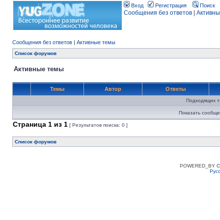
Вход
Регистрация
Поиск
Сообщения без ответов
|
Активны
Сообщения без ответов
|
Активные темы
Список форумов
Активные темы
Темы
Автор
Ответы
Подходящих т
Показать сообще
Страница
1
из
1
[ Результатов поиска: 0 ]
Список форумов
POWERED_BY
C
Рус