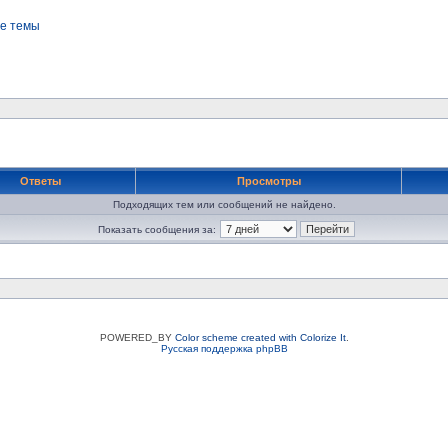
е темы
Ответы
Просмотры
Подходящих тем или сообщений не найдено.
Показать сообщения за:
POWERED_BY
Color scheme created with Colorize It
.
Русская поддержка phpBB