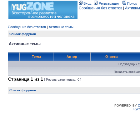
Вход
Регистрация
Поиск
Сообщения без ответов
|
Активны
Сообщения без ответов
|
Активные темы
Список форумов
Активные темы
Темы
Автор
Ответы
Подходящих т
Показать сообще
Страница
1
из
1
[ Результатов поиска: 0 ]
Список форумов
POWERED_BY
C
Рус