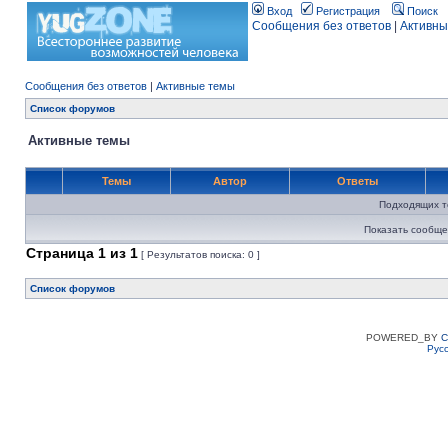
Вход
Регистрация
Поиск
Сообщения без ответов
|
Активны
Сообщения без ответов
|
Активные темы
Список форумов
Активные темы
Темы
Автор
Ответы
Подходящих т
Показать сообще
Страница
1
из
1
[ Результатов поиска: 0 ]
Список форумов
POWERED_BY
C
Рус