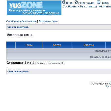
Вход
Регистрация
Поиск
Сообщения без ответов
|
Активны
Сообщения без ответов
|
Активные темы
Список форумов
Активные темы
Темы
Автор
Ответы
Подходящих т
Показать сообще
Страница
1
из
1
[ Результатов поиска: 0 ]
Список форумов
POWERED_BY
C
Рус