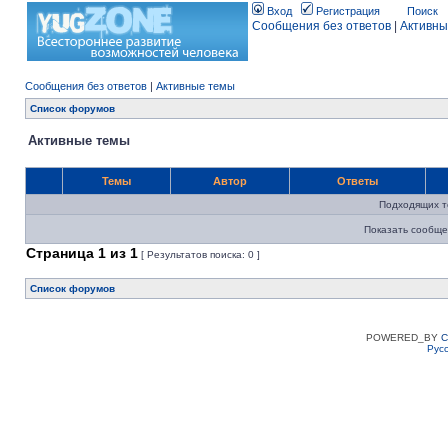
Вход
Регистрация
Поиск
Сообщения без ответов
|
Активны
Сообщения без ответов
|
Активные темы
Список форумов
Активные темы
Темы
Автор
Ответы
Подходящих т
Показать сообще
Страница
1
из
1
[ Результатов поиска: 0 ]
Список форумов
POWERED_BY
C
Рус