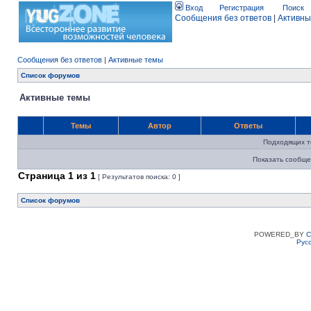
Вход
Регистрация
Поиск
Сообщения без ответов
|
Активны
Сообщения без ответов
|
Активные темы
Список форумов
Активные темы
Темы
Автор
Ответы
Подходящих т
Показать сообще
Страница
1
из
1
[ Результатов поиска: 0 ]
Список форумов
POWERED_BY
C
Рус