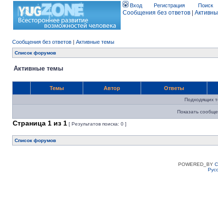
Вход
Регистрация
Поиск
Сообщения без ответов
|
Активны
Сообщения без ответов
|
Активные темы
Список форумов
Активные темы
Темы
Автор
Ответы
Подходящих т
Показать сообще
Страница
1
из
1
[ Результатов поиска: 0 ]
Список форумов
POWERED_BY
C
Рус