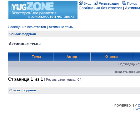
Вход
Регистрация
Поиск
Сообщения без ответов
|
Активны
Сообщения без ответов
|
Активные темы
Список форумов
Активные темы
Темы
Автор
Ответы
Подходящих т
Показать сообще
Страница
1
из
1
[ Результатов поиска: 0 ]
Список форумов
POWERED_BY
C
Рус