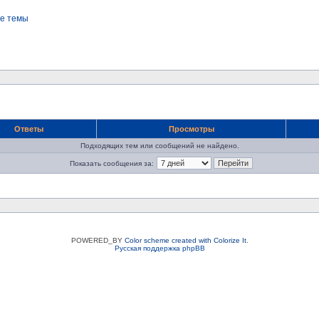
е темы
Ответы
Просмотры
Подходящих тем или сообщений не найдено.
Показать сообщения за:
POWERED_BY
Color scheme created with Colorize It
.
Русская поддержка phpBB