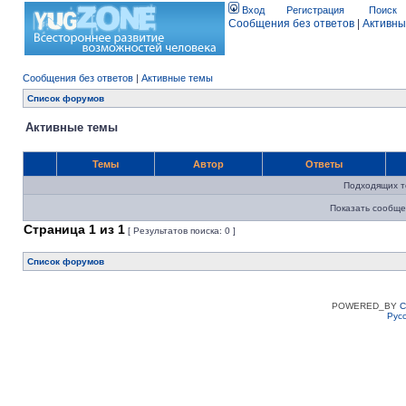
Вход
Регистрация
Поиск
Сообщения без ответов
|
Активны
Сообщения без ответов
|
Активные темы
Список форумов
Активные темы
Темы
Автор
Ответы
Подходящих т
Показать сообще
Страница
1
из
1
[ Результатов поиска: 0 ]
Список форумов
POWERED_BY
C
Рус