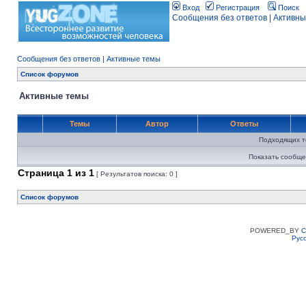
Вход
Регистрация
Поиск
Сообщения без ответов
|
Активны
Сообщения без ответов
|
Активные темы
Список форумов
Активные темы
Темы
Автор
Ответы
Подходящих т
Показать сообще
Страница
1
из
1
[ Результатов поиска: 0 ]
Список форумов
POWERED_BY
C
Рус