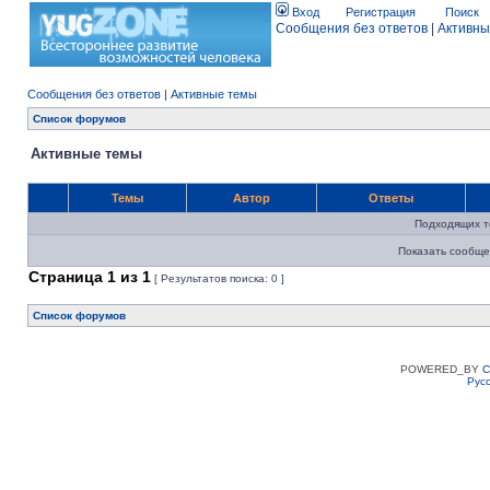
Вход
Регистрация
Поиск
Сообщения без ответов
|
Активны
Сообщения без ответов
|
Активные темы
Список форумов
Активные темы
Темы
Автор
Ответы
Подходящих т
Показать сообще
Страница
1
из
1
[ Результатов поиска: 0 ]
Список форумов
POWERED_BY
C
Рус