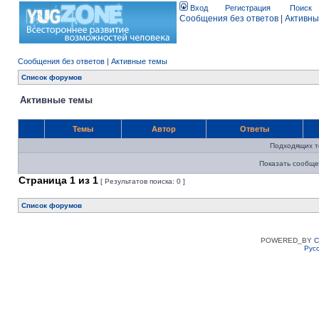
Вход
Регистрация
Поиск
Сообщения без ответов
|
Активны
Сообщения без ответов
|
Активные темы
Список форумов
Активные темы
Темы
Автор
Ответы
Подходящих т
Показать сообще
Страница
1
из
1
[ Результатов поиска: 0 ]
Список форумов
POWERED_BY
C
Рус