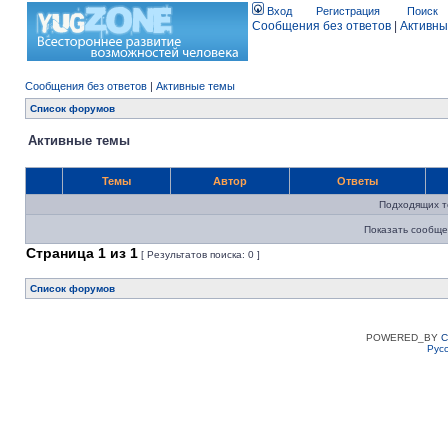
Вход
Регистрация
Поиск
Сообщения без ответов
|
Активны
Сообщения без ответов
|
Активные темы
Список форумов
Активные темы
Темы
Автор
Ответы
Подходящих т
Показать сообще
Страница
1
из
1
[ Результатов поиска: 0 ]
Список форумов
POWERED_BY
C
Рус